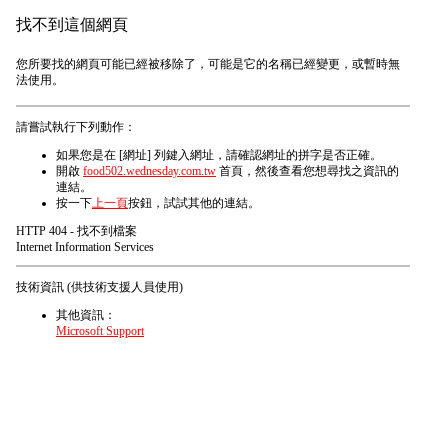
找不到這個網頁
您所要找的網頁可能已經被移除了，可能是它的名稱已經變更，或暫時無
法使用。
請嘗試執行下列動作：
如果您是在 [網址] 列鍵入網址，請確認網址的拼字是否正確。
開啟
food502.wednesday.com.tw
首頁，然後查看您想尋找之資訊的
連結。
按一下
上一頁
按鈕，試試其他的連結。
HTTP 404 - 找不到檔案
Internet Information Services
技術資訊 (供技術支援人員使用)
其他資訊：
Microsoft Support